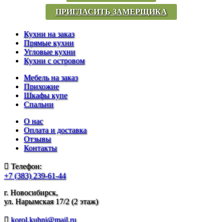
ПРИГЛАСИТЬ ЗАМЕРЩИКА
Кухни на заказ
Прямые кухни
Угловые кухни
Кухни с островом
Мебель на заказ
Прихожие
Шкафы купе
Спальни
О нас
Оплата и доставка
Отзывы
Контакты
Телефон:
+7 (383) 239-61-44
г. Новосибирск,
ул. Нарымская 17/2 (2 этаж)
korol.kuhni@mail.ru