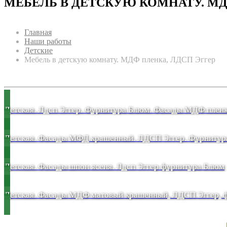
МЕБЕЛЬ В ДЕТСКУЮ КОМНАТУ. МД
Главная
Наши работы
Детские
Мебель в детскую комнату. МДФ пленка, ЛДСП Эггер
Детская. Лдсп Эггер. Фурнитура Блюм. Фасады МДФ плен
Детская. Фасады шпон ясеня. Лдсп Эггер фурнитура Блюм
Детская. Фасады МДФ матовый крашенный, ЛДСП Эггер, 