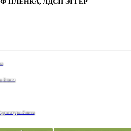
Ф ПЛЕНКА, ЛДСП ЭГГЕР
ка
Детская. Фасады МФД крашенный. ЛДСП Эггер. Фурнитура Блюм
фурнитура Блюм